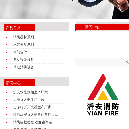
新闻中心
产品分类
消防器材系列
水带卷盘系列
阀门管件
自动报警设备
文
其它消防设备
新闻中心
沂安水枪接扣生产厂家
沂安灭火器生产厂家
山东临沂灭火器生产厂家
临沂沂安灭火器自产自销山…
消防自救卷盘 欢迎咨询定…